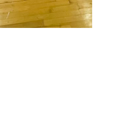
Kendo del Caribe
9 nov 2025
1 min de lectura
La Asociación de Kendo del Caribe
A.C. representa con orgullo a
Quintana Roo en la 5.ª Copa Yucatán