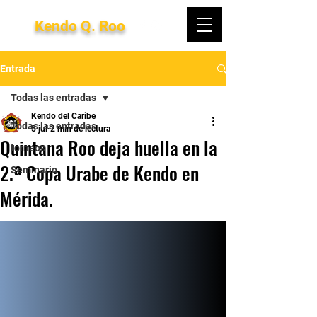
Kendo Q. Roo
Entrada
Todas las entradas
Kendo del Caribe
Todas las entradas
5 jul
2 min de lectura
Quintana Roo deja huella en la
torneos
2.ª Copa Urabe de Kendo en
Seminario
Mérida.