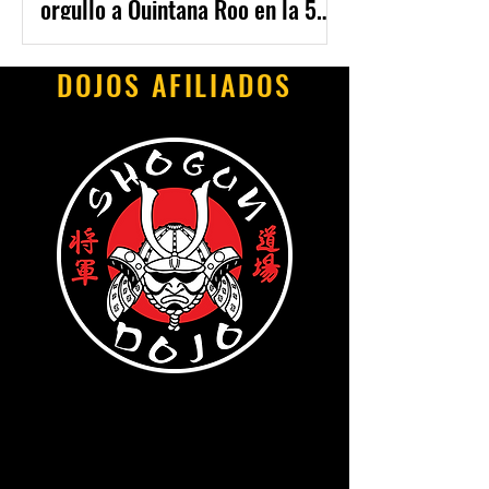
orgullo a Quintana Roo en la 5.ª
Copa Yucatán de Kendo 2025
DOJOS AFILIADOS
CLUB DE KENDO CANCUN
CLUB INFANTIL DE KENDO
CLUB SABATINO DE KENDO